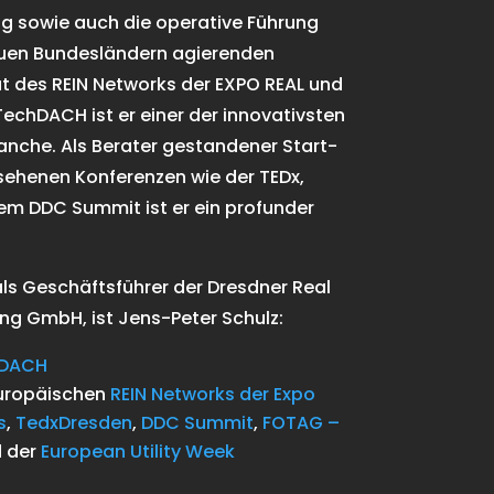
ng sowie auch die operative Führung
euen Bundesländern agierenden
t des REIN Networks der EXPO REAL und
TechDACH ist er einer der innovativsten
anche. Als Berater gestandener Start-
sehenen Konferenzen wie der TEDx,
m DDC Summit ist er ein profunder
als Geschäftsführer der Dresdner Real
ng GmbH, ist Jens-Peter Schulz:
hDACH
europäischen
REIN Networks der Expo
s
,
TedxDresden
,
DDC Summit
,
FOTAG –
d
der
European Utility Week