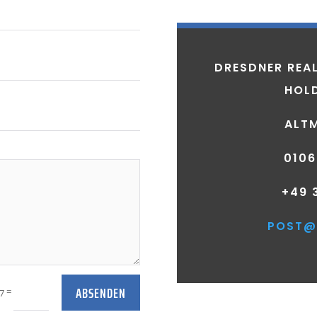
DRESDNER REA
HOL
ALTM
0106
+49 
​POST@
ABSENDEN
=
 7