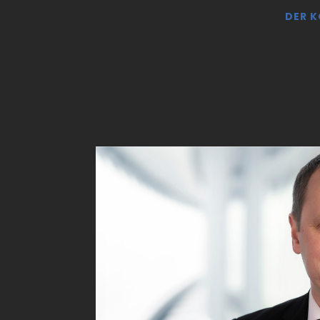
DER K