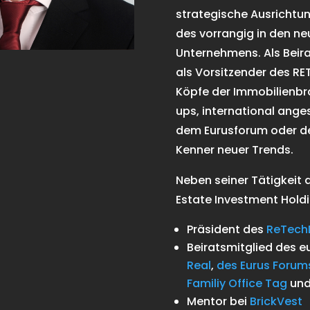
strategische Ausrichtu
des vorrangig in den n
Unternehmens. Als Beira
als Vorsitzender des RE
Köpfe der Immobilienbr
ups, international ange
dem Eurusforum oder de
Kenner neuer Trends.
Neben seiner Tätigkeit 
Estate Investment Holdi
Präsident des
ReTec
Beiratsmitglied des 
Real
,
des Eurus Forum
Familiy Office Tag
un
Mentor bei
BrickVest